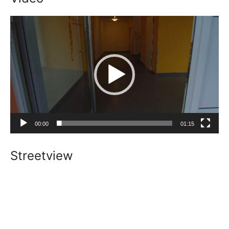
Video-
Player
00:00
01:15
Streetview